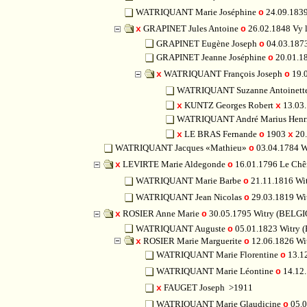
WATRIQUANT Marie Joséphine
24.09.183
o
GRAPINET Jules Antoine
26.02.1848 Vy l
x
o
GRAPINET Eugène Joseph
04.03.1873
o
GRAPINET Jeanne Joséphine
20.01.18
o
WATRIQUANT François Joseph
19.0
x
o
WATRIQUANT Suzanne Antoinett
KUNTZ Georges Robert
13.03.
x
x
WATRIQUANT André Marius Henr
LE BRAS Fernande
1903
20.
x
o
x
WATRIQUANT Jacques «Mathieu»
03.04.1784 
o
LEVIRTE Marie Aldegonde
16.01.1796 Le Ch
x
o
WATRIQUANT Marie Barbe
21.11.1816 Wi
o
WATRIQUANT Jean Nicolas
29.03.1819 W
o
ROSIER Anne Marie
30.05.1795 Witry (BELG
x
o
WATRIQUANT Auguste
05.01.1823 Witry
o
ROSIER Marie Marguerite
12.06.1826 W
x
o
WATRIQUANT Marie Florentine
13.1
o
WATRIQUANT Marie Léontine
14.12
o
FAUGET Joseph
>1911
x
WATRIQUANT Marie Glaudicine
05.0
o