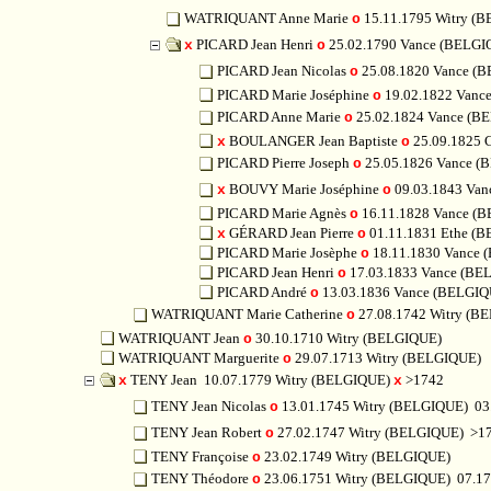
WATRIQUANT Anne Marie
15.11.1795 Witry (
o
PICARD Jean Henri
25.02.1790 Vance (BELG
x
o
PICARD Jean Nicolas
25.08.1820 Vance (
o
PICARD Marie Joséphine
19.02.1822 Vanc
o
PICARD Anne Marie
25.02.1824 Vance (B
o
BOULANGER Jean Baptiste
25.09.1825 
x
o
PICARD Pierre Joseph
25.05.1826 Vance 
o
BOUVY Marie Joséphine
09.03.1843 Va
x
o
PICARD Marie Agnès
16.11.1828 Vance (
o
GÉRARD Jean Pierre
01.11.1831 Ethe (
x
o
PICARD Marie Josèphe
18.11.1830 Vance 
o
PICARD Jean Henri
17.03.1833 Vance (BE
o
PICARD André
13.03.1836 Vance (BELGIQ
o
WATRIQUANT Marie Catherine
27.08.1742 Witry (B
o
WATRIQUANT Jean
30.10.1710 Witry (BELGIQUE)
o
WATRIQUANT Marguerite
29.07.1713 Witry (BELGIQUE)
o
TENY Jean
10.07.1779 Witry (BELGIQUE)
>1742
x
x
TENY Jean Nicolas
13.01.1745 Witry (BELGIQUE)
03
o
TENY Jean Robert
27.02.1747 Witry (BELGIQUE)
>1
o
TENY Françoise
23.02.1749 Witry (BELGIQUE)
o
TENY Théodore
23.06.1751 Witry (BELGIQUE)
07.1
o