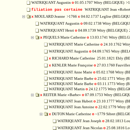
WATRIQUANT Augustin
01.05.1707 Witry (BELGIQUE)
>1
o
WATRIQUANT Jean «Rober
filiation pas certaine
MOULARD Jeanne
>1766
04.02.1737 Leglise (BELGIQU
x
x
WATRIQUANT Augustin
09.02.1738 Witry (BELGIQU
o
WATRIQUANT Henri
04.09.1739 Witry (BELGIQUE)
o
PEQUELS Marie Catherine
13.03.1741 Witry (BEL
x
o
WATRIQUANT Marie Catherine
24.10.1762 Wit
o
WATRIQUANT Augustin
04.09.1765 Witry (BE
o
RICHARD Marie Catherine
25.01.1821 Ebly (
x
KENLER Marie Françoise
27.03.1760 Fauvill
x
o
WATRIQUANT Anne Marie
05.02.1768 Witry (
o
WATRIQUANT Marie Barbe
25.02.1771 Witry 
o
WATRIQUANT Marie Barbe
03.11.1773 Witry 
o
WATRIQUANT Martin
24.12.1775 Witry (BELG
o
REITER Marie «Barbe»
07.09.1753 Witry (BELGIQ
x
o
WATRIQUANT Jean Hubert
23.10.1777 Witry (
o
WATRIQUANT Jean Antoine
22.02.1779 Witry 
o
DUTON Marie Catherine
~1779 Sibret (BELG
x
o
WATRIQUANT Jean Joseph
28.02.1813 Lo
o
WATRIQUANT Jean Nicolas
25.08.1816 L
o