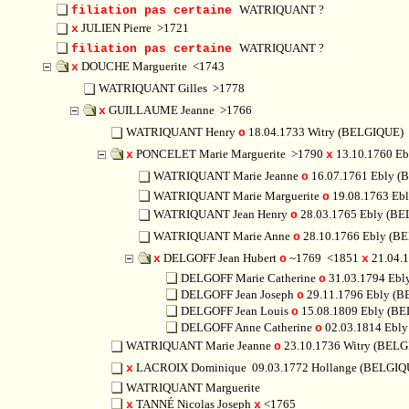
WATRIQUANT ?
filiation pas certaine
JULIEN Pierre
>1721
x
WATRIQUANT ?
filiation pas certaine
DOUCHE Marguerite
<1743
x
WATRIQUANT Gilles
>1778
GUILLAUME Jeanne
>1766
x
WATRIQUANT Henry
18.04.1733 Witry (BELGIQUE)
o
PONCELET Marie Marguerite
>1790
13.10.1760 E
x
x
WATRIQUANT Marie Jeanne
16.07.1761 Ebly 
o
WATRIQUANT Marie Marguerite
19.08.1763 Eb
o
WATRIQUANT Jean Henry
28.03.1765 Ebly (B
o
WATRIQUANT Marie Anne
28.10.1766 Ebly (
o
DELGOFF Jean Hubert
~1769
<1851
21.04.
x
o
x
DELGOFF Marie Catherine
31.03.1794 Ebl
o
DELGOFF Jean Joseph
29.11.1796 Ebly (
o
DELGOFF Jean Louis
15.08.1809 Ebly (B
o
DELGOFF Anne Catherine
02.03.1814 Ebl
o
WATRIQUANT Marie Jeanne
23.10.1736 Witry (BEL
o
LACROIX Dominique
09.03.1772 Hollange (BELGI
x
WATRIQUANT Marguerite
TANNÉ Nicolas Joseph
<1765
x
x