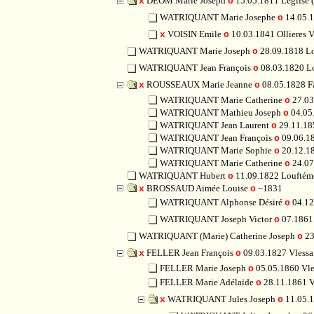
DÉOM Marie Joseph
15.05.1811 Leglis
x
o
WATRIQUANT Marie Josephe
14.05.
o
VOISIN Emile
10.03.1841 Ollieres V
x
o
WATRIQUANT Marie Joseph
28.09.1818 L
o
WATRIQUANT Jean François
08.03.1820 L
o
ROUSSEAUX Marie Jeanne
08.05.1828 F
x
o
WATRIQUANT Marie Catherine
27.03
o
WATRIQUANT Mathieu Joseph
04.05
o
WATRIQUANT Jean Laurent
29.11.18
o
WATRIQUANT Jean François
09.06.1
o
WATRIQUANT Marie Sophie
20.12.1
o
WATRIQUANT Marie Catherine
24.07
o
WATRIQUANT Hubert
11.09.1822 Loufté
o
BROSSAUD Aimée Louise
~1831
x
o
WATRIQUANT Alphonse Désiré
04.12
o
WATRIQUANT Joseph Victor
07.1861 
o
WATRIQUANT (Marie) Catherine Joseph
23
o
FELLER Jean François
09.03.1827 Vless
x
o
FELLER Marie Joseph
05.05.1860 Vl
o
FELLER Marie Adélaïde
28.11.1861 
o
WATRIQUANT Jules Joseph
11.05.
x
o