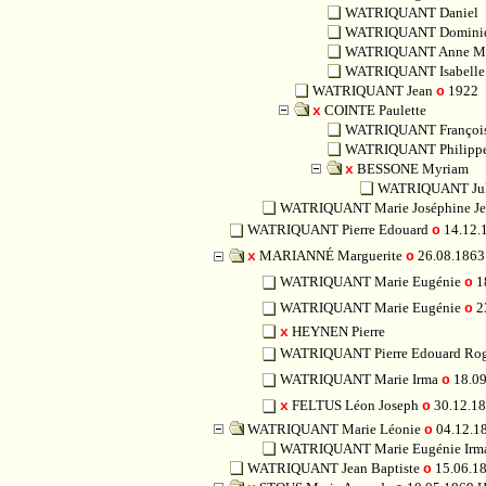
WATRIQUANT Daniel
WATRIQUANT Domini
WATRIQUANT Anne Ma
WATRIQUANT Isabelle
WATRIQUANT Jean
1922
o
COINTE Paulette
x
WATRIQUANT Françoi
WATRIQUANT Philipp
BESSONE Myriam
x
WATRIQUANT Ju
WATRIQUANT Marie Joséphine J
WATRIQUANT Pierre Edouard
14.12.
o
MARIANNÉ Marguerite
26.08.186
x
o
WATRIQUANT Marie Eugénie
1
o
WATRIQUANT Marie Eugénie
23
o
HEYNEN Pierre
x
WATRIQUANT Pierre Edouard Ro
WATRIQUANT Marie Irma
18.09
o
FELTUS Léon Joseph
30.12.18
x
o
WATRIQUANT Marie Léonie
04.12.1
o
WATRIQUANT Marie Eugénie Ir
WATRIQUANT Jean Baptiste
15.06.1
o