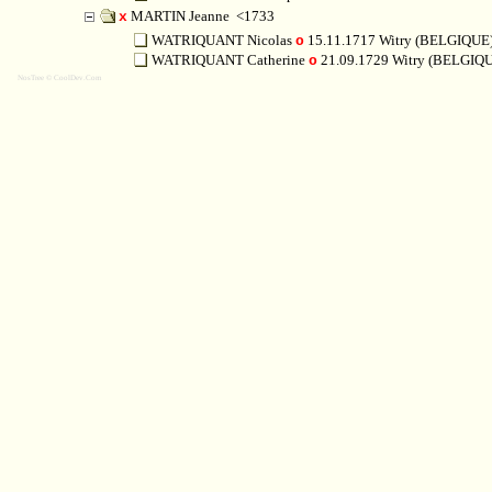
MARTIN Jeanne
<1733
x
WATRIQUANT Nicolas
15.11.1717 Witry (BELGIQUE
o
WATRIQUANT Catherine
21.09.1729 Witry (BELGIQ
o
NosTree © CoolDev.Com