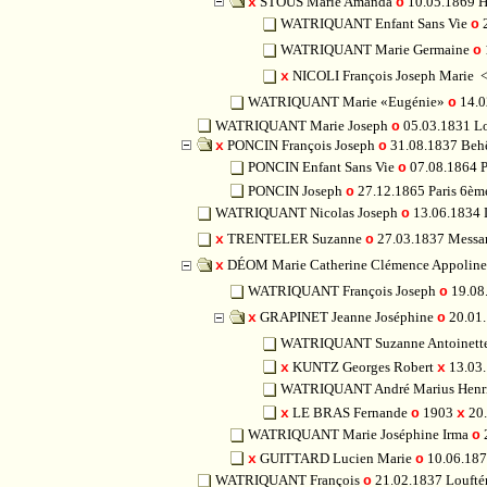
STOUS Marie Amanda
10.05.1869 
x
o
WATRIQUANT Enfant Sans Vie
2
o
WATRIQUANT Marie Germaine
o
NICOLI François Joseph Marie
<
x
WATRIQUANT Marie «Eugénie»
14.0
o
WATRIQUANT Marie Joseph
05.03.1831 L
o
PONCIN François Joseph
31.08.1837 Be
x
o
PONCIN Enfant Sans Vie
07.08.1864 P
o
PONCIN Joseph
27.12.1865 Paris 6ème
o
WATRIQUANT Nicolas Joseph
13.06.1834
o
TRENTELER Suzanne
27.03.1837 Mess
x
o
DÉOM Marie Catherine Clémence Appolin
x
WATRIQUANT François Joseph
19.08.
o
GRAPINET Jeanne Joséphine
20.01.
x
o
WATRIQUANT Suzanne Antoinett
KUNTZ Georges Robert
13.03.
x
x
WATRIQUANT André Marius Henr
LE BRAS Fernande
1903
20.
x
o
x
WATRIQUANT Marie Joséphine Irma
2
o
GUITTARD Lucien Marie
10.06.1876
x
o
WATRIQUANT François
21.02.1837 Louft
o