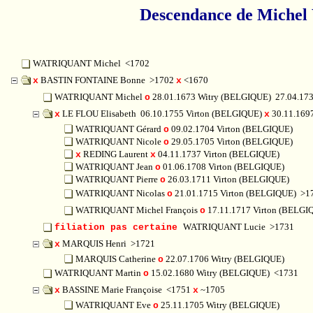
Descendance de Miche
WATRIQUANT Michel
<1702
BASTIN FONTAINE Bonne
>1702
<1670
x
x
WATRIQUANT Michel
28.01.1673 Witry (BELGIQUE)
27.04.173
o
LE FLOU Elisabeth
06.10.1755 Virton (BELGIQUE)
30.11.169
x
x
WATRIQUANT Gérard
09.02.1704 Virton (BELGIQUE)
o
WATRIQUANT Nicole
29.05.1705 Virton (BELGIQUE)
o
REDING Laurent
04.11.1737 Virton (BELGIQUE)
x
x
WATRIQUANT Jean
01.06.1708 Virton (BELGIQUE)
o
WATRIQUANT Pierre
26.03.1711 Virton (BELGIQUE)
o
WATRIQUANT Nicolas
21.01.1715 Virton (BELGIQUE)
>1
o
WATRIQUANT Michel François
17.11.1717 Virton (BELG
o
WATRIQUANT Lucie
>1731
filiation pas certaine
MARQUIS Henri
>1721
x
MARQUIS Catherine
22.07.1706 Witry (BELGIQUE)
o
WATRIQUANT Martin
15.02.1680 Witry (BELGIQUE)
<1731
o
BASSINE Marie Françoise
<1751
~1705
x
x
WATRIQUANT Eve
25.11.1705 Witry (BELGIQUE)
o