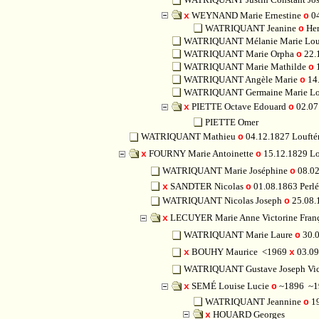
WEYNAND Marie Ernestine
04
x
o
WATRIQUANT Jeanine
Her
o
WATRIQUANT Mélanie Marie Lou
WATRIQUANT Marie Orpha
22.
o
WATRIQUANT Marie Mathilde
1
o
WATRIQUANT Angèle Marie
14
o
WATRIQUANT Germaine Marie Lo
PIETTE Octave Edouard
02.07
x
o
PIETTE Omer
WATRIQUANT Mathieu
04.12.1827 Louft
o
FOURNY Marie Antoinette
15.12.1829 L
x
o
WATRIQUANT Marie Joséphine
08.02
o
SANDTER Nicolas
01.08.1863 Pe
x
o
WATRIQUANT Nicolas Joseph
25.08.
o
LECUYER Marie Anne Victorine Fran
x
WATRIQUANT Marie Laure
30.0
o
BOUHY Maurice
<1969
03.09
x
x
WATRIQUANT Gustave Joseph Vi
SEMÉ Louise Lucie
~1896
~1
x
o
WATRIQUANT Jeannine
1
o
HOUARD Georges
x