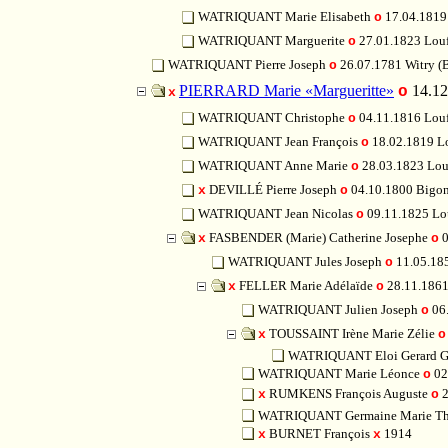
WATRIQUANT Marie Elisabeth
17.04.1819
o
WATRIQUANT Marguerite
27.01.1823 Lou
o
WATRIQUANT Pierre Joseph
26.07.1781 Witry 
o
PIERRARD Marie «Margueritte»
14.12
o
x
WATRIQUANT Christophe
04.11.1816 Lou
o
WATRIQUANT Jean François
18.02.1819 L
o
WATRIQUANT Anne Marie
28.03.1823 Lo
o
DEVILLÉ Pierre Joseph
04.10.1800 Big
x
o
WATRIQUANT Jean Nicolas
09.11.1825 L
o
FASBENDER (Marie) Catherine Josephe
0
x
o
WATRIQUANT Jules Joseph
11.05.18
o
FELLER Marie Adélaïde
28.11.1861
x
o
WATRIQUANT Julien Joseph
06.
o
TOUSSAINT Irène Marie Zélie
x
o
WATRIQUANT Eloi Gerard G
WATRIQUANT Marie Léonce
02
o
RUMKENS François Auguste
2
x
o
WATRIQUANT Germaine Marie Th
BURNET François
1914
x
x