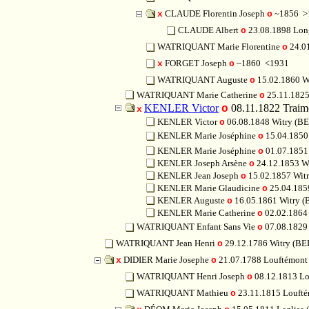
CLAUDE Florentin Joseph
~1856
>
x
o
CLAUDE Albert
23.08.1898 Lon
o
WATRIQUANT Marie Florentine
24.0
o
FORGET Joseph
~1860
<1931
x
o
WATRIQUANT Auguste
15.02.1860 
o
WATRIQUANT Marie Catherine
25.11.182
o
KENLER Victor
08.11.1822 Tra
o
x
KENLER Victor
06.08.1848 Witry (B
o
KENLER Marie Joséphine
15.04.1850
o
KENLER Marie Joséphine
01.07.1851
o
KENLER Joseph Arsène
24.12.1853 W
o
KENLER Jean Joseph
15.02.1857 Wit
o
KENLER Marie Glaudicine
25.04.185
o
KENLER Auguste
16.05.1861 Witry 
o
KENLER Marie Catherine
02.02.1864
o
WATRIQUANT Enfant Sans Vie
07.08.1829
o
WATRIQUANT Jean Henri
29.12.1786 Witry (B
o
DIDIER Marie Josephe
21.07.1788 Louftémon
x
o
WATRIQUANT Henri Joseph
08.12.1813 L
o
WATRIQUANT Mathieu
23.11.1815 Louft
o