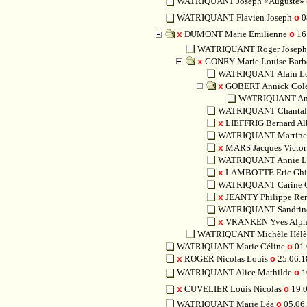
WATRIQUANT Joseph «Auguste»
WATRIQUANT Flavien Joseph
0
o
DUMONT Marie Emilienne
16
x
o
WATRIQUANT Roger Josep
GONRY Marie Louise Bar
x
WATRIQUANT Alain Lo
GOBERT Annick Cole
x
WATRIQUANT A
WATRIQUANT Chantal
LIEFFRIG Bernard Al
x
WATRIQUANT Martine 
MARS Jacques Victor
x
WATRIQUANT Annie Lé
LAMBOTTE Eric Ghis
x
WATRIQUANT Carine C
JEANTY Philippe Ren
x
WATRIQUANT Sandrine
VRANKEN Yves Alp
x
WATRIQUANT Michèle Hél
WATRIQUANT Marie Céline
01.
o
ROGER Nicolas Louis
25.06.1
x
o
WATRIQUANT Alice Mathilde
1
o
CUVELIER Louis Nicolas
19.
x
o
WATRIQUANT Marie Léa
05.06
o