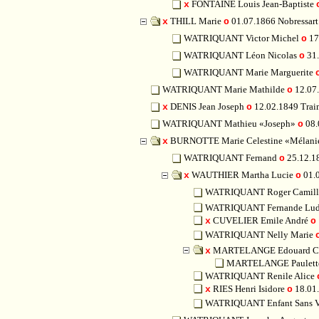
FONTAINE Louis Jean-Baptiste
x
THILL Marie
01.07.1866 Nobressa
x
o
WATRIQUANT Victor Michel
17
o
WATRIQUANT Léon Nicolas
31.
o
WATRIQUANT Marie Marguerite
WATRIQUANT Marie Mathilde
12.07
o
DENIS Jean Joseph
12.02.1849 Tra
x
o
WATRIQUANT Mathieu «Joseph»
08.
o
BURNOTTE Marie Celestine «Mélan
x
WATRIQUANT Fernand
25.12.1
o
WAUTHIER Martha Lucie
01.
x
o
WATRIQUANT Roger Camil
WATRIQUANT Fernande Lu
CUVELIER Emile André
x
o
WATRIQUANT Nelly Marie
MARTELANGE Edouard C
x
MARTELANGE Paulet
WATRIQUANT Renile Alice
RIES Henri Isidore
18.01
x
o
WATRIQUANT Enfant Sans 