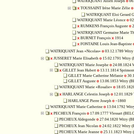
WATRIQUANT Julien Joseph
06.
o
TOUSSAINT Irène Marie Zélie
x
o
WATRIQUANT Eloi Gerard G
WATRIQUANT Marie Léonce
02
o
RUMKENS François Auguste
2
x
o
WATRIQUANT Germaine Marie Th
BURNET François
1914
x
x
FONTAINE Louis Jean-Baptiste
x
WATRIQUANT Jean «Nicolas»
03.12.1789 Witr
o
JUSSERET Marie Elisabeth
15.02.1791 Witry
x
o
WATRIQUANT Marie Josephe
24.08.1824 
o
GILLET Jean Hubert
13.11.1814 Sprimo
x
o
GILLET Marie Catherine Mélanie
30.
o
GILLET Auguste
13.06.1853 Witry (
o
WATRIQUANT Marie «Rosalie»
18.05.182
o
HARLANGE Celestin Joseph
12.01.1829 
x
o
HARLANGE Pierre Joseph
~1860
o
WATRIQUANT Marie Catherine
13.04.1792 Wit
o
PECHEUX François
17.09.1777 Vlessart (BE
x
o
PECHEUX Aldegonde
27.04.1820 Witry (
o
PECHEUX Jean Nicolas
24.02.1822 Witry 
o
PECHEUX Marie Jeanne
25.11.1823 Witry
o