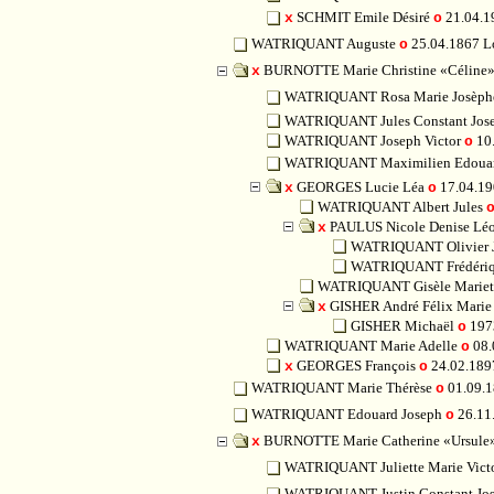
SCHMIT Emile Désiré
21.04.1
x
o
WATRIQUANT Auguste
25.04.1867 
o
BURNOTTE Marie Christine «Céline
x
WATRIQUANT Rosa Marie Josèp
WATRIQUANT Jules Constant Jos
WATRIQUANT Joseph Victor
10.
o
WATRIQUANT Maximilien Edouar
GEORGES Lucie Léa
17.04.19
x
o
WATRIQUANT Albert Jules
PAULUS Nicole Denise Léo
x
WATRIQUANT Olivier J
WATRIQUANT Frédérique
WATRIQUANT Gisèle Mariet
GISHER André Félix Marie
x
GISHER Michaël
197
o
WATRIQUANT Marie Adelle
08.
o
GEORGES François
24.02.189
x
o
WATRIQUANT Marie Thérèse
01.09.
o
WATRIQUANT Edouard Joseph
26.11
o
BURNOTTE Marie Catherine «Ursule
x
WATRIQUANT Juliette Marie Vict
WATRIQUANT Justin Constant Jo