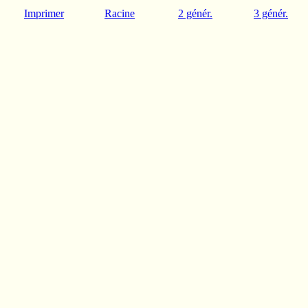
Imprimer
Racine
2 génér.
3 génér.