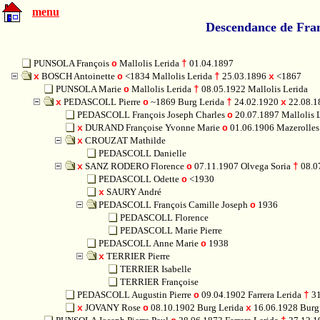
menu
Descendance de Fra
PUNSOLA François
Mallolis Lerida
01.04.1897
o
†
BOSCH Antoinette
<1834 Mallolis Lerida
25.03.1896
<1867
x
o
†
x
PUNSOLA Marie
Mallolis Lerida
08.05.1922 Mallolis Lerida
o
†
PEDASCOLL Pierre
~1869 Burg Lerida
24.02.1920
22.08.18
x
o
†
x
PEDASCOLL François Joseph Charles
20.07.1897 Mallolis 
o
DURAND Françoise Yvonne Marie
01.06.1906 Mazerolles
x
o
CROUZAT Mathilde
x
PEDASCOLL Danielle
SANZ RODERO Florence
07.11.1907 Olvega Soria
08.0
x
o
†
PEDASCOLL Odette
<1930
o
SAURY André
x
PEDASCOLL François Camille Joseph
1936
o
PEDASCOLL Florence
PEDASCOLL Marie Pierre
PEDASCOLL Anne Marie
1938
o
TERRIER Pierre
x
TERRIER Isabelle
TERRIER Françoise
PEDASCOLL Augustin Pierre
09.04.1902 Farrera Lerida
31
o
†
JOVANY Rose
08.10.1902 Burg Lerida
16.06.1928 Burg
x
o
x