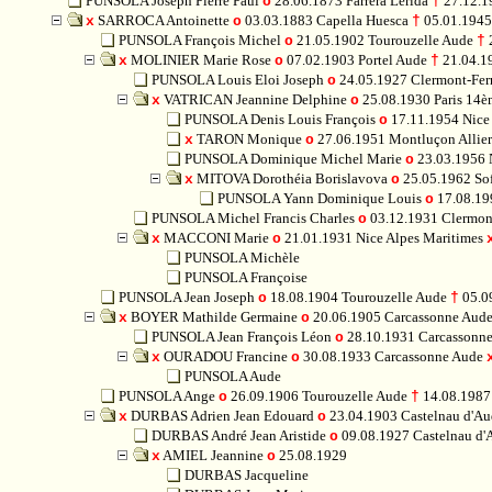
PUNSOLA Joseph Pierre Paul
28.06.1873 Farrera Lerida
27.12.1
o
†
SARROCA Antoinette
03.03.1883 Capella Huesca
05.01.1945
x
o
†
PUNSOLA François Michel
21.05.1902 Tourouzelle Aude
o
†
MOLINIER Marie Rose
07.02.1903 Portel Aude
21.04.1
x
o
†
PUNSOLA Louis Eloi Joseph
24.05.1927 Clermont-Fe
o
VATRICAN Jeannine Delphine
25.08.1930 Paris 14
x
o
PUNSOLA Denis Louis François
17.11.1954 Nice 
o
TARON Monique
27.06.1951 Montluçon Allie
x
o
PUNSOLA Dominique Michel Marie
23.03.1956 
o
MITOVA Dorothéia Borislavova
25.05.1962 So
x
o
PUNSOLA Yann Dominique Louis
17.08.199
o
PUNSOLA Michel Francis Charles
03.12.1931 Clermon
o
MACCONI Marie
21.01.1931 Nice Alpes Maritimes
x
o
PUNSOLA Michèle
PUNSOLA Françoise
PUNSOLA Jean Joseph
18.08.1904 Tourouzelle Aude
05.0
o
†
BOYER Mathilde Germaine
20.06.1905 Carcassonne Aud
x
o
PUNSOLA Jean François Léon
28.10.1931 Carcassonn
o
OURADOU Francine
30.08.1933 Carcassonne Aude
x
o
PUNSOLA Aude
PUNSOLA Ange
26.09.1906 Tourouzelle Aude
14.08.1987
o
†
DURBAS Adrien Jean Edouard
23.04.1903 Castelnau d'A
x
o
DURBAS André Jean Aristide
09.08.1927 Castelnau d'
o
AMIEL Jeannine
25.08.1929
x
o
DURBAS Jacqueline