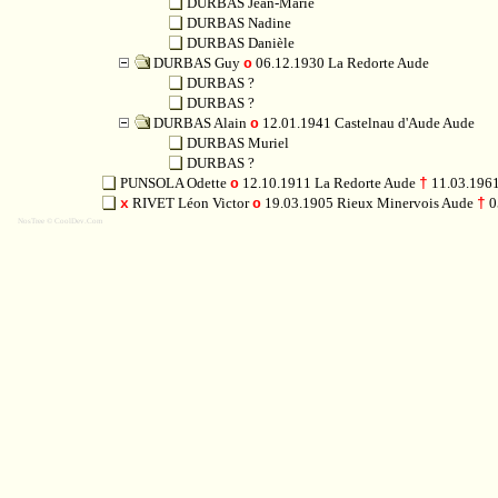
DURBAS Jean-Marie
DURBAS Nadine
DURBAS Danièle
DURBAS Guy
06.12.1930 La Redorte Aude
o
DURBAS ?
DURBAS ?
DURBAS Alain
12.01.1941 Castelnau d'Aude Aude
o
DURBAS Muriel
DURBAS ?
PUNSOLA Odette
12.10.1911 La Redorte Aude
11.03.1961
o
†
RIVET Léon Victor
19.03.1905 Rieux Minervois Aude
0
x
o
†
NosTree © CoolDev.Com